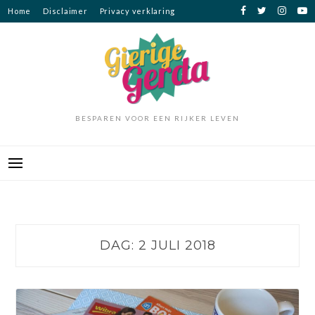
Ga
Home
Disclaimer
Privacy verklaring
naar
de
inhoud
BESPAREN VOOR EEN RIJKER LEVEN
DAG:
2 JULI 2018