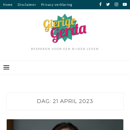
Ga
Home
Disclaimer
Privacy verklaring
naar
de
inhoud
BESPAREN VOOR EEN RIJKER LEVEN
DAG:
21 APRIL 2023