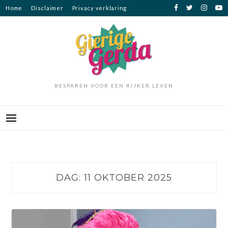
Ga
Home
Disclaimer
Privacy verklaring
naar
de
inhoud
BESPAREN VOOR EEN RIJKER LEVEN
DAG:
11 OKTOBER 2025