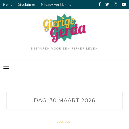
Ga
Home
Disclaimer
Privacy verklaring
naar
de
inhoud
BESPAREN VOOR EEN RIJKER LEVEN
DAG:
30 MAART 2026
GECHECKT