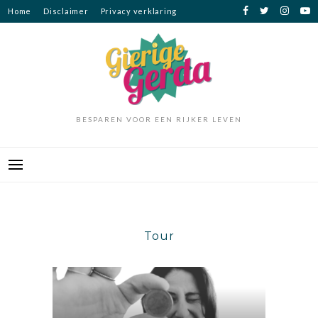
Ga
Home
Disclaimer
Privacy verklaring
naar
de
inhoud
BESPAREN VOOR EEN RIJKER LEVEN
Tour