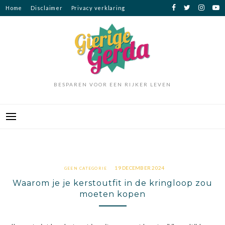
Ga
Home
Disclaimer
Privacy verklaring
naar
de
inhoud
BESPAREN VOOR EEN RIJKER LEVEN
19 DECEMBER 2024
GEEN CATEGORIE
Waarom je je kerstoutfit in de kringloop zou
moeten kopen