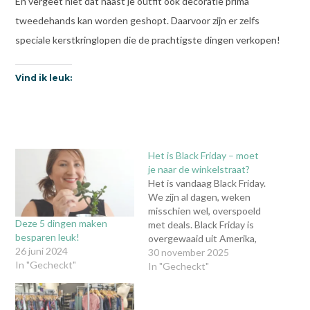
En vergeet niet dat naast je outfit ook decoratie prima
tweedehands kan worden geshopt. Daarvoor zijn er zelfs
speciale kerstkringlopen die de prachtigste dingen verkopen!
Vind ik leuk:
Het is Black Friday – moet
je naar de winkelstraat?
Het is vandaag Black Friday.
We zijn al dagen, weken
misschien wel, overspoeld
Deze 5 dingen maken
met deals. Black Friday is
besparen leuk!
overgewaaid uit Amerika,
26 juni 2024
waar mensen in de nacht
30 november 2025
In "Gecheckt"
na Thanksgiving de winkels
In "Gecheckt"
in duiken om
kerstaankopen te doen.
Een 'feestdag' die heel erg