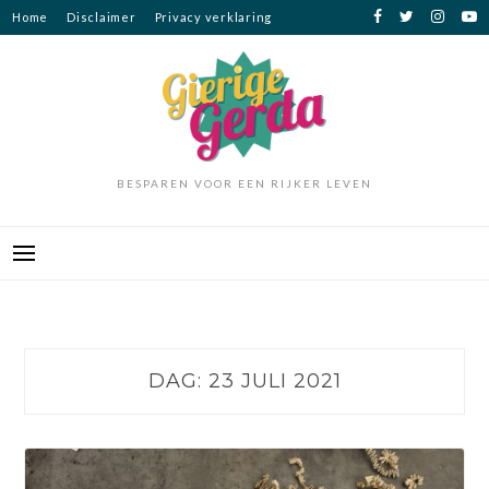
Ga
Home
Disclaimer
Privacy verklaring
naar
de
inhoud
BESPAREN VOOR EEN RIJKER LEVEN
DAG:
23 JULI 2021