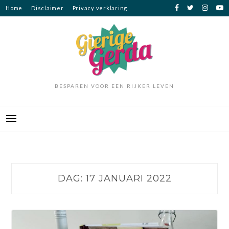
Ga
Home
Disclaimer
Privacy verklaring
naar
de
inhoud
BESPAREN VOOR EEN RIJKER LEVEN
DAG:
17 JANUARI 2022