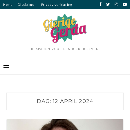
Ga
Home
Disclaimer
Privacy verklaring
naar
de
inhoud
BESPAREN VOOR EEN RIJKER LEVEN
DAG:
12 APRIL 2024