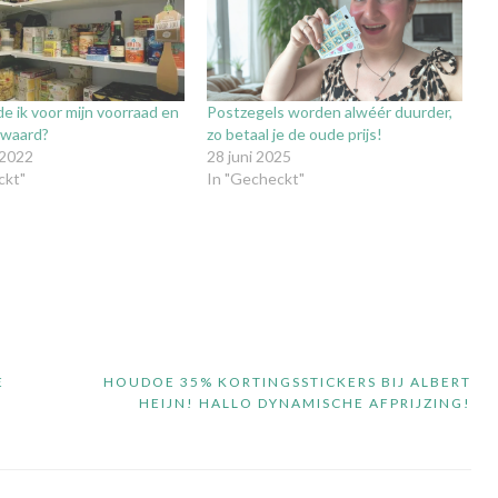
de ik voor mijn voorraad en
Postzegels worden alwéér duurder,
 waard?
zo betaal je de oude prijs!
 2022
28 juni 2025
ckt"
In "Gecheckt"
E
HOUDOE 35% KORTINGSSTICKERS BIJ ALBERT
HEIJN! HALLO DYNAMISCHE AFPRIJZING!