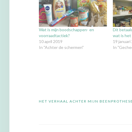
Wat is mijn boodschappen- en
Dit betaal
voorraadtactiek?
wat is het
10 april 2019
19 januari
In "Achter de schermen"
In "Geche
Bericht
HET VERHAAL ACHTER MIJN BEENPROTHES
navigatie