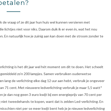
betalen?
k de vraag of ze dit jaar hun huis wel kunnen versieren met
 lichtjes niet voor niks. Daarom duik ik er even in, wat het nou
den. En natuurlijk hoe je zuinig aan kan doen met de stroom zonder te
erlichting is het dit jaar wel hét moment om dit te doen. Het scheelt
ft gemiddeld zo’n 200 lampjes. Samen verbruiken ouderwetse
ken lang de verlichting elke dag 12 uur aan hebt, verbruik je ongeveer
van 71 cent. Met nieuwere ledverlichting verbruik je maar 5,5 watt*
n je dan nog geen 3 euro kwijt bij een energieprijs van 70 cent per
g niet tweedehands te kopen, want dat is zelden Led-verlichting. En
 misschien niet per se meer kwijt bent heb je je nieuwe ledverlichting