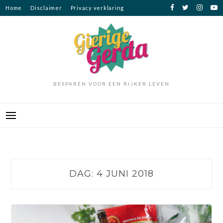
Ga
Home
Disclaimer
Privacy verklaring
naar
de
inhoud
BESPAREN VOOR EEN RIJKER LEVEN
DAG:
4 JUNI 2018