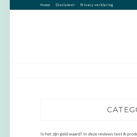
Ga
Home
Disclaimer
Privacy verklaring
naar
de
inhoud
CATEG
Is het zijn geld waard? In deze reviews test ik pr