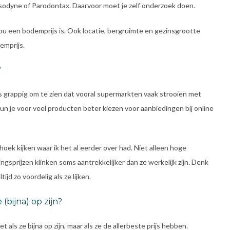
ensodyne of Parodontax. Daarvoor moet je zelf onderzoek doen.
jou een bodemprijs is. Ook locatie, bergruimte en gezinsgrootte
emprijs.
?
 is grappig om te zien dat vooral supermarkten vaak strooien met
n je voor veel producten beter kiezen voor aanbiedingen bij online
ek kijken waar ik het al eerder over had. Niet alleen hoge
ngsprijzen klinken soms aantrekkelijker dan ze werkelijk zijn. Denk
ijd zo voordelig als ze lijken.
(bijna) op zijn?
t als ze bijna op zijn, maar als ze de allerbeste prijs hebben.