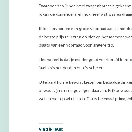
Daardoor heb ik heel veel tandenborstels gekocht w
ik kan de komende jaren nog heel wat wasjes draai
Ik kies ervoor om een grote voorraad aan te houden
de beste prijs te letten en niet op het moment waa
plaats van een voorraad voor langere tijd.
Het nadeel is dat je minder goed voorbereid bent op
jaarbasis honderden euro’s schelen.
Uiteraard kun je bewust kiezen om bepaalde dingen 
bewust zijn van de gevolgen daarvan. Prijsbewust zi
wel en niet op wilt letten. Dat is helemaal prima, z
Vind ik leuk: