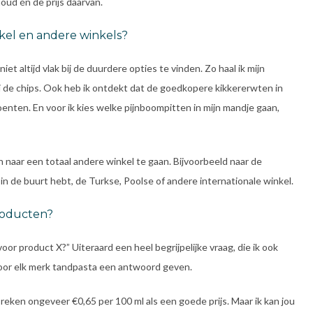
oud én de prijs daarvan.
nkel en andere winkels?
 altijd vlak bij de duurdere opties te vinden. Zo haal ik mijn
bij de chips. Ook heb ik ontdekt dat de goedkopere kikkererwten in
roenten. En voor ik kies welke pijnboompitten in mijn mandje gaan,
 naar een totaal andere winkel te gaan. Bijvoorbeeld naar de
ze in de buurt hebt, de Turkse, Poolse of andere internationale winkel.
producten?
voor product X?” Uiteraard een heel begrijpelijke vraag, die ik ook
voor elk merk tandpasta een antwoord geven.
 reken ongeveer €0,65 per 100 ml als een goede prijs. Maar ik kan jou