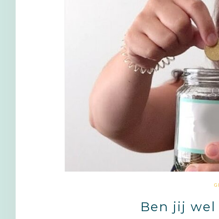
G
Ben jij we