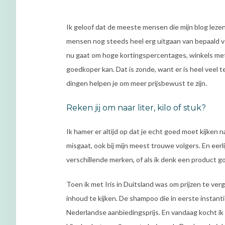
Ik geloof dat de meeste mensen die mijn blog lezen
mensen nog steeds heel erg uitgaan van bepaald voo
nu gaat om hoge kortingspercentages, winkels me
goedkoper kan. Dat is zonde, want er is heel veel t
dingen helpen je om meer prijsbewust te zijn.
Reken jij om naar liter, kilo of stuk?
Ik hamer er altijd op dat je echt goed moet kijken 
misgaat, ook bij mijn meest trouwe volgers. En eerl
verschillende merken, of als ik denk een product go
Toen ik met Iris in Duitsland was om prijzen te ver
inhoud te kijken. De shampoo die in eerste instan
Nederlandse aanbiedingsprijs. En vandaag kocht ik