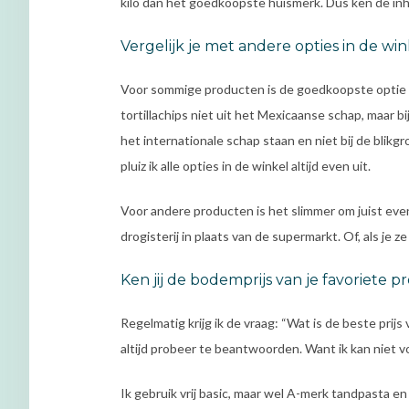
kilo dan het goedkoopste huismerk. Dus ken de inh
Vergelijk je met andere opties in de wi
Voor sommige producten is de goedkoopste optie niet
tortillachips niet uit het Mexicaanse schap, maar 
het internationale schap staan en niet bij de blikg
pluiz ik alle opties in de winkel altijd even uit.
Voor andere producten is het slimmer om juist even
drogisterij in plaats van de supermarkt. Of, als je 
Ken jij de bodemprijs van je favoriete 
Regelmatig krijg ik de vraag: “Wat is de beste prijs 
altijd probeer te beantwoorden. Want ik kan niet 
Ik gebruik vrij basic, maar wel A-merk tandpasta en