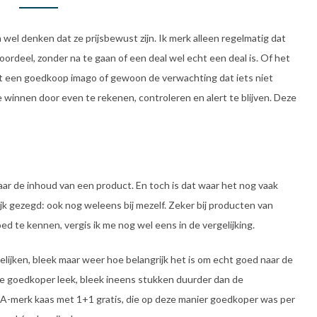
 wel denken dat ze prijsbewust zijn. Ik merk alleen regelmatig dat
rdeel, zonder na te gaan of een deal wel echt een deal is. Of het
t een goedkoop imago of gewoon de verwachting dat iets niet
e winnen door even te rekenen, controleren en alert te blijven. Deze
naar de inhoud van een product. En toch is dat waar het nog vaak
ijk gezegd: ook nog weleens bij mezelf. Zeker bij producten van
ed te kennen, vergis ik me nog wel eens in de vergelijking.
gelijken, bleek maar weer hoe belangrijk het is om echt goed naar de
tie goedkoper leek, bleek ineens stukken duurder dan de
 A-merk kaas met 1+1 gratis, die op deze manier goedkoper was per