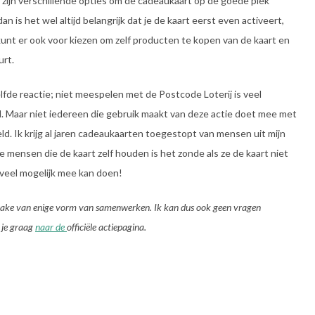
r zijn verschillende opties om de cadeaukaart op de goede plek
n is het wel altijd belangrijk dat je de kaart eerst even activeert,
kunt er ook voor kiezen om zelf producten te kopen van de kaart en
urt.
ezelfde reactie; niet meespelen met de Postcode Loterij is veel
d. Maar niet iedereen die gebruik maakt van deze actie doet mee met
eeld. Ik krijg al jaren cadeaukaarten toegestopt van mensen uit mijn
e mensen die de kaart zelf houden is het zonde als ze de kaart niet
zoveel mogelijk mee kan doen!
 sprake van enige vorm van samenwerken. Ik kan dus ook geen vragen
 je graag
naar de
officiële actiepagina
.