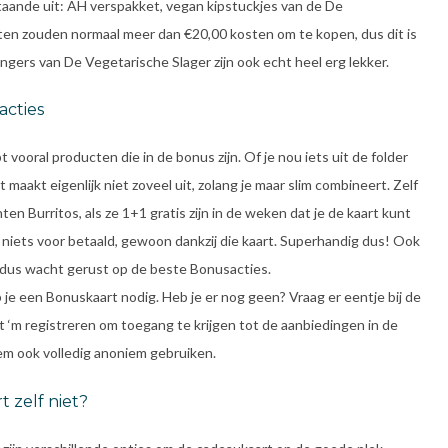
taande uit: AH verspakket, vegan kipstuckjes van de De
cten zouden normaal meer dan €20,00 kosten om te kopen, dus dit is
ngers van De Vegetarische Slager zijn ook echt heel erg lekker.
acties
 vooral producten die in de bonus zijn. Of je nou iets uit de folder
t maakt eigenlijk niet zoveel uit, zolang je maar slim combineert. Zelf
en Burritos, als ze 1+1 gratis zijn in de weken dat je de kaart kunt
g niets voor betaald, gewoon dankzij die kaart. Superhandig dus! Ook
n, dus wacht gerust op de beste Bonusacties.
je een Bonuskaart nodig. Heb je er nog geen? Vraag er eentje bij de
 ‘m registreren om toegang te krijgen tot de aanbiedingen in de
 hem ook volledig anoniem gebruiken.
t zelf niet?