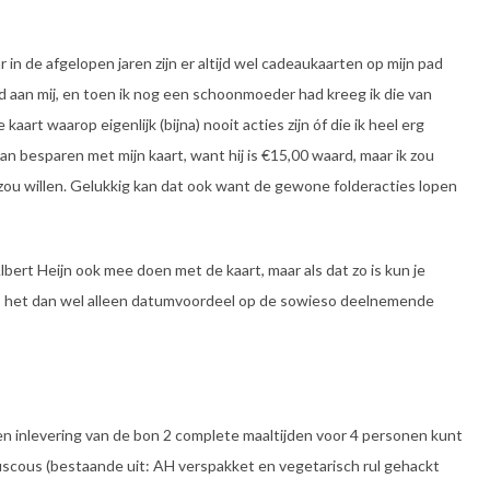
 in de afgelopen jaren zijn er altijd wel cadeaukaarten op mijn pad
d aan mij, en toen ik nog een schoonmoeder had kreeg ik die van
 kaart waarop eigenlijk (bijna) nooit acties zijn óf die ik heel erg
 kan besparen met mijn kaart, want hij is €15,00 waard, maar ik zou
g zou willen. Gelukkig kan dat ook want de gewone folderacties lopen
bert Heijn ook mee doen met de kaart, maar als dat zo is kun je
 is het dan wel alleen datumvoordeel op de sowieso deelnemende
egen inlevering van de bon 2 complete maaltijden voor 4 personen kunt
scous (bestaande uit: AH verspakket en vegetarisch rul gehackt