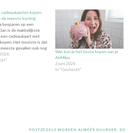
cadeaukaarten kopen:
 je de meeste korting
ra besparen op een
an is de makkelijkste
 een cadeaukaart met
 kopen. Het mooiste is dat
de meeste gevallen ook nog
Wat kun je het beste kopen van je
ineren met aanbiedingen,
 2026
AirMiles
odes en cashback. Zo kun
ckt"
2 juni 2026
 stapelen voor de
In "Gecheckt"
 prijs! Waar kun je…
POSTZEGELS WORDEN ALWÉÉR DUURDER, ZO