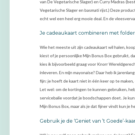
van De Vegetarische Slager) en Curry Madras (bes
Vegetarische Slager en basmati rijst.) Deze produ
echt wel een heel erg mooie deal. En de vleesverva
Je cadeaukaart combineren met folder
Wie het meeste uit zijn cadeaukaart wil halen, koopt
kiest of je persoonlijke Mijn Bonus Box gebruikt, da
kies ik bijvoorbeeld graag voor Knorr Wereldgerecht
inleveren. En mijn mayonaise? Daar heb ik jarenlan
fijn: je hoeft de kaart niet in één keer op te make
Let wel: om de kortingen te kunnen gebruiken, heb 
servicebalie voordat je boodschappen doet. Je kunt
Mijn Bonus Box, maar als je dat fijner vindt kun je
Gebruik je de ‘Geniet van ’t Goede’-kaar