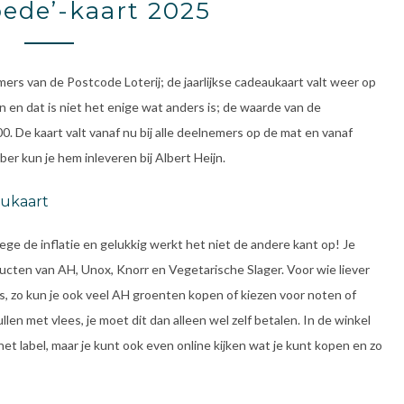
oede’-kaart 2025
rs van de Postcode Loterij; de jaarlijkse cadeaukaart valt weer op
 en dat is niet het enige wat anders is; de waarde van de
. De kaart valt vanaf nu bij alle deelnemers op de mat en vanaf
 kun je hem inleveren bij Albert Heijn.
aukaart
ege de inflatie en gelukkig werkt het niet de andere kant op! Je
ucten van AH, Unox, Knorr en Vegetarische Slager. Voor wie liever
s, zo kun je ook veel AH groenten kopen of kiezen voor noten of
llen met vlees, je moet dit dan alleen wel zelf betalen. In de winkel
t label, maar je kunt ook even online kijken wat je kunt kopen en zo