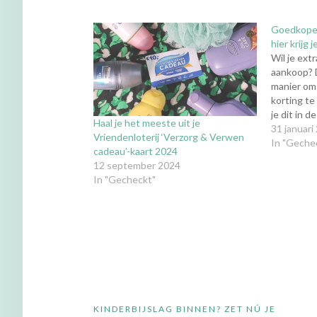
Goedkope 
hier krijg
Wil je ext
aankoop? D
manier om
korting te
je dit in 
Haal je het meeste uit je
kunt comb
31 januari
Vriendenloterij ‘Verzorg & Verwen
kortingsc
In "Geche
cadeau’-kaart 2024
je korting
12 september 2024
allerbeste
In "Gecheckt"
Bericht
KINDERBIJSLAG BINNEN? ZET NÚ JE
navigatie