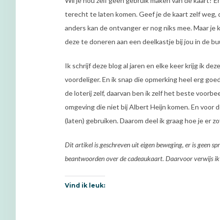
Wil je nou zelf geen gebruik maken van de kaart? E
terecht te laten komen. Geef je de kaart zelf weg, da
anders kan de ontvanger er nog niks mee. Maar je 
deze te doneren aan een deelkastje bij jou in de bu
Ik schrijf deze blog al jaren en elke keer krijg ik d
voordeliger. En ik snap die opmerking heel erg goe
de loterij zelf, daarvan ben ik zelf het beste voorb
omgeving die niet bij Albert Heijn komen. En voor d
(laten) gebruiken. Daarom deel ik graag hoe je er 
Dit artikel is geschreven uit eigen beweging, er is geen
beantwoorden over de cadeaukaart. Daarvoor verwijs ik
Vind ik leuk: