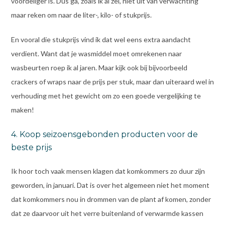
voordeliger is. Dus ga, zoals ik al zei, niet uit van verwachting
maar reken om naar de liter-, kilo- of stukprijs.
En vooral die stukprijs vind ik dat wel eens extra aandacht
verdient. Want dat je wasmiddel moet omrekenen naar
wasbeurten roep ik al jaren. Maar kijk ook bij bijvoorbeeld
crackers of wraps naar de prijs per stuk, maar dan uiteraard wel in
verhouding met het gewicht om zo een goede vergelijking te
maken!
4. Koop seizoensgebonden producten voor de
beste prijs
Ik hoor toch vaak mensen klagen dat komkommers zo duur zijn
geworden, in januari. Dat is over het algemeen niet het moment
dat komkommers nou in drommen van de plant af komen, zonder
dat ze daarvoor uit het verre buitenland of verwarmde kassen