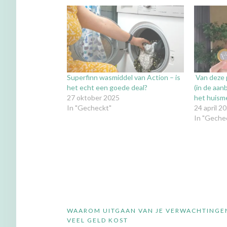
Superfinn wasmiddel van Action – is
Van deze 
het echt een goede deal?
(in de aan
27 oktober 2025
het huism
In "Gecheckt"
24 april 2
In "Geche
Bericht
WAAROM UITGAAN VAN JE VERWACHTINGEN
navigatie
VEEL GELD KOST