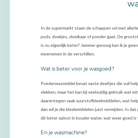
w
In de supermarkt staan de schappen vol met allerle
pods, doekjes, vloeibaar of poeder gaat. De grootst
is nu eigenlijk beter? Jammer genoeg kan ik je gee
meenemen in de verschillen.
Wat is beter voor je wasgoed?
Poederwasmiddel bevat vaste deeltjes die vuil he
vlekken, maar het kan bij veelvuldig gebruik wat m
daarentegen vaak zuurstofbleekmiddelen, wat help
dan wil je die bleekmiddelen juist vermijden. In da
dit beter oplost in kouder water, wat weer goed is v
En je wasmachine?