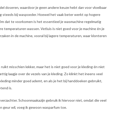
del doseren, waardoor je geen andere keuze hebt dan voor vloeibaar
g steeds bij waspoeder. Hoewel het vaak beter werkt op hogere
. Om dat te voorkomen is het essentieel je wasmachine regelmatig
re temperaturen wassen. Vetluis is niet goed voor je machine én je
aken in de machine, vooral bij lagere temperaturen, waar klonteren
ruikt misschien lekker, maar het is niet goed voor je kleding én niet
tig laagje over de vezels van je kleding. Zo klinkt het ineens veel
 kleding minder goed ademt, en als je het bij handdoeken gebruikt,
tend is.
sverzachter. Schoonmaakazijn gebruik ik hiervoor niet, omdat die veel
 een geur wil, voeg ik gewoon wasparfum toe.