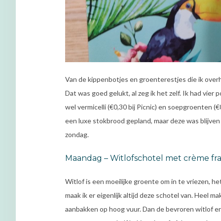
Van de kippenbotjes en groenterestjes die ik overh
Dat was goed gelukt, al zeg ik het zelf. Ik had vier 
wel vermicelli (€0,30 bij Picnic) en soepgroenten (€
een luxe stokbrood gepland, maar deze was blijven 
zondag.
Maandag – Witlofschotel met crème fra
Witlof is een moeilijke groente om in te vriezen, he
maak ik er eigenlijk altijd deze schotel van. Heel ma
aanbakken op hoog vuur. Dan de bevroren witlof erb