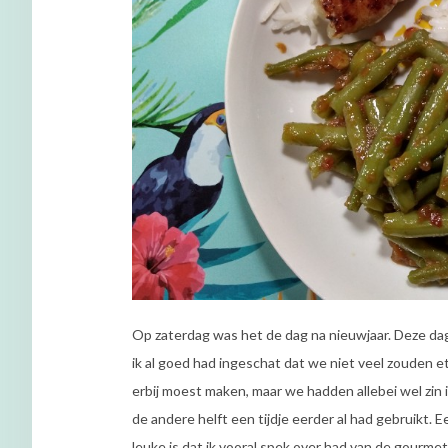
Op zaterdag was het de dag na nieuwjaar. Deze d
ik al goed had ingeschat dat we niet veel zouden ete
erbij moest maken, maar we hadden allebei wel zin
de andere helft een tijdje eerder al had gebruikt. Ee
leuke is dat ik vooral spek over had van de gourmet