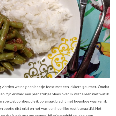
ag vierden we nog een beetje feest met een lekkere gourmet. Omdat
n, zijn er maar een paar stukjes vlees over. Ik wist alleen niet wat ik
 in sperzieboontjes, die ik op smaak bracht met boemboe waarvan ik
n beetje rijst erbij en het was een heerlijke restjesmaaltijd. Het
 en dat is ook wat we normaal bij zo’n maaltijd zouden eten.