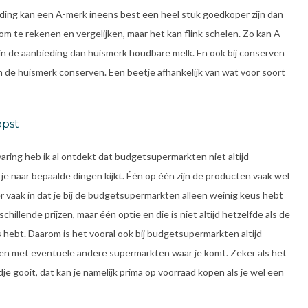
eding kan een A-merk ineens best een heel stuk goedkoper zijn dan
 te rekenen en vergelijken, maar het kan flink schelen. Zo kan A-
in de aanbieding dan huismerk houdbare melk. En ook bij conserven
n de huismerk conserven. Een beetje afhankelijk van wat voor soort
opst
rvaring heb ik al ontdekt dat budgetsupermarkten niet altijd
 je naar bepaalde dingen kijkt. Één op één zijn de producten vaak wel
er vaak in dat je bij de budgetsupermarkten alleen weinig keus hebt
chillende prijzen, maar één optie en die is niet altijd hetzelfde als de
hebt. Daarom is het vooral ook bij budgetsupermarkten altijd
ken met eventuele andere supermarkten waar je komt. Zeker als het
je gooit, dat kan je namelijk prima op voorraad kopen als je wel een