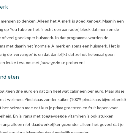
merk
t mensen zo denken. Alleen het A-merk is goed genoeg. Maar in een
graag op YouTube en het is echt een aanrader) bleek dat mensen de
 of veel goedkoper huismerk. In dat programma worden de
ms met daarin het ‘normale’ A-merk en soms een huismerk. Het is
ig de ‘vervanger’ is en dat dan blijkt dat ze het helemaal geen
een leuke test om met jouw gezin te proberen!
ond eten
og geen drie euro en dat zijn heel wat calorieën per euro. Maar als je
 best wel mee. Pindakaas zonder suiker (100% pindakaas bijvoorbeeld)
met het seizoen mee eet kun je prima groenten en fruit kopen voor
elheid. En ja, ranja met toegevoegde vitaminen is ook stukken
e ranja alleen niet daadwerkelijker gezonder, alleen het gevoel dat je
 heel erg duur. Maar niet daadwerkelijk gezonder.