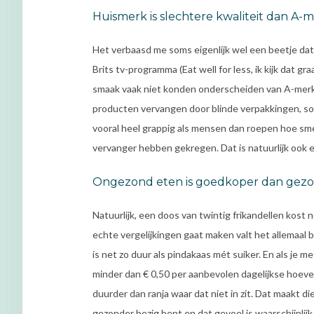
Huismerk is slechtere kwaliteit dan A-
Het verbaasd me soms eigenlijk wel een beetje da
Brits tv-programma (Eat well for less, ik kijk dat 
smaak vaak niet konden onderscheiden van A-merk
producten vervangen door blinde verpakkingen, so
vooral heel grappig als mensen dan roepen hoe smer
vervanger hebben gekregen. Dat is natuurlijk ook 
Ongezond eten is goedkoper dan gez
Natuurlijk, een doos van twintig frikandellen kost n
echte vergelijkingen gaat maken valt het allemaal
is net zo duur als pindakaas mét suiker. En als je 
minder dan € 0,50 per aanbevolen dagelijkse hoeve
duurder dan ranja waar dat niet in zit. Dat maakt di
gezonder bezig bent en dat gevoel is waarschijnlijk