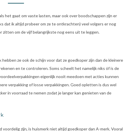
als het gaat om vaste lasten, maar ook over boodschappen zijn er
s dat ik altijd probeer om ze te ontkrachten) veel volgers er nog
 zitten om de vijf belangrijkste nog eens uit te leggen.
 hebben ze ook de schijn voor dat ze goedkoper zijn dan de kleinere
 rekenen en te controleren. Soms scheelt het namelijk niks óf is de
 voordeelverpakkingen eigenlijk nooit meedoen met acties kunnen
inere verpakking of losse verpakkingen. Goed opletten is dus wel
ekker in voorraad te nemen zodat je langer kan genieten van de
rk
d voordelig zijn, is huismerk niet altijd goedkoper dan A-merk. Vooral