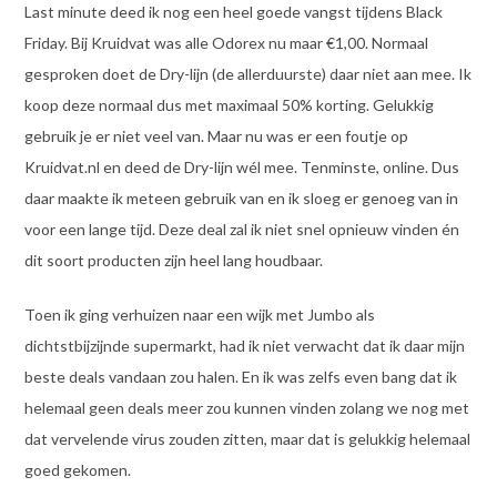
Last minute deed ik nog een heel goede vangst tijdens Black
Friday. Bij Kruidvat was alle Odorex nu maar €1,00. Normaal
gesproken doet de Dry-lijn (de allerduurste) daar niet aan mee. Ik
koop deze normaal dus met maximaal 50% korting. Gelukkig
gebruik je er niet veel van. Maar nu was er een foutje op
Kruidvat.nl en deed de Dry-lijn wél mee. Tenminste, online. Dus
daar maakte ik meteen gebruik van en ik sloeg er genoeg van in
voor een lange tijd. Deze deal zal ik niet snel opnieuw vinden én
dit soort producten zijn heel lang houdbaar.
Toen ik ging verhuizen naar een wijk met Jumbo als
dichtstbijzijnde supermarkt, had ik niet verwacht dat ik daar mijn
beste deals vandaan zou halen. En ik was zelfs even bang dat ik
helemaal geen deals meer zou kunnen vinden zolang we nog met
dat vervelende virus zouden zitten, maar dat is gelukkig helemaal
goed gekomen.