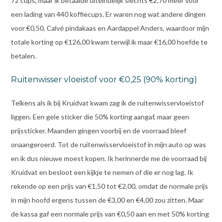
72 cups, maar ik betaalde uiteindelijk slechts €2,70 meer voor
een lading van 440 koffiecups. Er waren nog wat andere dingen
voor €0,50, Calvé pindakaas en Aardappel Anders, waardoor mijn
totale korting op €126,00 kwam terwijl ik maar €16,00 hoefde te
betalen.
Ruitenwisser vloeistof voor €0,25 (90% korting)
Telkens als ik bij Kruidvat kwam zag ik de ruitenwisservloeistof
liggen. Een gele sticker die 50% korting aangaf, maar geen
prijssticker. Maanden gingen voorbij en de voorraad bleef
onaangeroerd. Tot de ruitenwisservloeistof in mijn auto op was
en ik dus nieuwe moest kopen. Ik herinnerde me de voorraad bij
Kruidvat en besloot een kijkje te nemen of die er nog lag. Ik
rekende op een prijs van €1,50 tot €2,00, omdat de normale prijs
in mijn hoofd ergens tussen de €3,00 en €4,00 zou zitten. Maar
de kassa gaf een normale prijs van €0,50 aan en met 50% korting