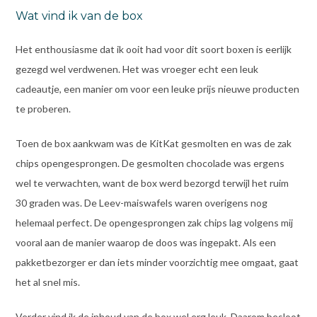
Wat vind ik van de box
Het enthousiasme dat ik ooit had voor dit soort boxen is eerlijk
gezegd wel verdwenen. Het was vroeger echt een leuk
cadeautje, een manier om voor een leuke prijs nieuwe producten
te proberen.
Toen de box aankwam was de KitKat gesmolten en was de zak
chips opengesprongen. De gesmolten chocolade was ergens
wel te verwachten, want de box werd bezorgd terwijl het ruim
30 graden was. De Leev-maiswafels waren overigens nog
helemaal perfect. De opengesprongen zak chips lag volgens mij
vooral aan de manier waarop de doos was ingepakt. Als een
pakketbezorger er dan iets minder voorzichtig mee omgaat, gaat
het al snel mis.
Verder vind ik de inhoud van de box wel erg leuk. Daarom besloot