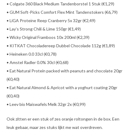
• Colgate 360 Black Medium Tandenborstel 1 Stuk (€1,29)
• GUM Soft-Picks Comfort Flex Mint Tandenstokers (€6,79)
• LiGA Proteïne Reep Cranberry 5x 32gr (€2,49)
• Lay’s Strong Chili & Lime 150gr (€1,49)
• Wicky Original Framboos 10x 200ml (€2,39)
• KITKAT Chocoladereep Dubbel Chocolade 112g (€1,89)
• Heineken 0.0 33cl (€0,78)
• Amstel Radler 0.0% 30cl (€0,68)
• Eat Natural Protein packed with peanuts and chocolate 20gr
(€0,40)
• Eat Natural Almond & Apricot with a yoghurt coating 20gr
(€0,40)
• Leev bio Maiswafels Melk 32gr 2x (€0,99)
Ook zitten er een stuk of zes oranje roltongen in de box. Een
leuk gebaar, maar zes stuks lijkt me wat overdreven.