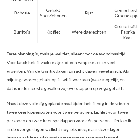
Gehakt
Crème fraîc
Bobotie
Rijst
Sperziebonen
Groene app
Crème fraîc
Burrito’s
Kipfilet
Wereldgerechten
Paprika
Kaas
Deze planning is, zoals je wel ziet, alleen voor de avondmaaltijd.
Voor lunch heb ik vaak restjes of een wrap met ei en veel
groenten. Van de twintig dagen zijn acht dagen vegetarisch. Als
mijn ingevroren gehakt op is, wil ik voortaan (waar mogelijk, en
dat is in de meeste gevallen zo) overstappen op vega gehakt.
Naast deze volledig geplande maaltijden heb ik nog in de vriezer:
twee keer kippenpoten voor twee personen, kipfilet voor twee
personen en twee keer speklappen voor één persoon. Hier kan ik
in de overige dagen wellicht nog iets mee, maar deze dagen
kunnen ook ingevuld worden met samen eten met iemand