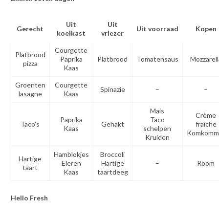
Uit
Uit
Gerecht
Uit voorraad
Kopen
koelkast
vriezer
Courgette
Platbrood
Paprika
Platbrood
Tomatensaus
Mozzarell
pizza
Kaas
Groenten
Courgette
Spinazie
–
–
lasagne
Kaas
Mais
Crème
Paprika
Taco
Taco’s
Gehakt
fraîche
Kaas
schelpen
Komkomm
Kruiden
Hamblokjes
Broccoli
Hartige
Eieren
Hartige
–
Room
taart
Kaas
taartdeeg
Hello Fresh