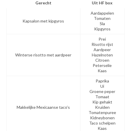
Gerecht
Uit HF box
Aardappelen
Tomaten
Kapsalon met kipgyros
Sla
Kipgyros
Prei
Risotto rijst
Aardpeer
Winterse risotto met aardpeer
Hazelnoten
Citroen
Peterselie
Kaas
Paprika
Ui
Groene peper
Tomaat
Kip gehakt
Makkelijke Mexicaanse taco’s
Kruiden
Tomatenpuree
Kidneybonen
Taco schelpen
Kaas