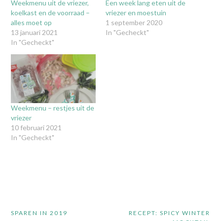
Weekmenu uit de vriezer,
Een week lang eten uit de
koelkast en de voorraad –
vriezer en moestuin
alles moet op
1 september 2020
13 januari 2021
In "Gecheckt"
In "Gecheckt"
Weekmenu – restjes uit de
vriezer
10 februari 2021
In "Gecheckt"
Bericht
SPAREN IN 2019
RECEPT: SPICY WINTER
navigatie