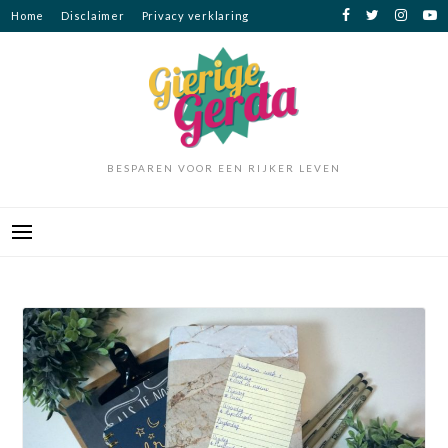
Ga
Home
Disclaimer
Privacy verklaring
naar
de
inhoud
BESPAREN VOOR EEN RIJKER LEVEN