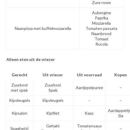
Zure room
Aubergine
Paprika
Mozzarella
Naanpizza met buffelmozzarella
Tomaten passata
Naanbrood
Tomaat
Rucola
Alleen eten uit de vriezer
Gerecht
Uit vriezer
Uit voorraad
Kopen
Zuurkool
Zuurkool
Aardppelpuree
–
met spek
Spek
Kipvleugels
Kipvleugels
–
–
Aardappeltj
Kipsalon
Kipfilet
Kaas
Sla
Gehakt
Tomatensaus
Spaghetti
–