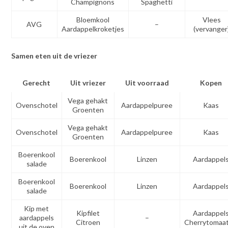
Champignons
Spaghetti
Bloemkool
Vlees
AVG
–
Aardappelkroketjes
(vervanger
Samen eten uit de vriezer
Gerecht
Uit vriezer
Uit voorraad
Kopen
Vega gehakt
Ovenschotel
Aardappelpuree
Kaas
Groenten
Vega gehakt
Ovenschotel
Aardappelpuree
Kaas
Groenten
Boerenkool
Boerenkool
Linzen
Aardappel
salade
Boerenkool
Boerenkool
Linzen
Aardappel
salade
Kip met
Kipfilet
Aardappel
aardappels
–
Citroen
Cherrytomaat
uit de oven