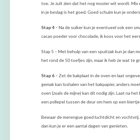
toe. Je zult zien dat het nog mooier wit wordt. Mix 
in je beslag is het goed. Goed schuim kun je onde
Stap 4
– Na de suiker kun je eventueel ook een sm
cacao poeder voor chocolade, ik koos voor het eer
Stap 5 – Met behulp van een spuitzak kun je dan m
het rond de 50 toefjes zijn, maar ik heb ze wat te
Stap 6
– Zet de bakplaat in de oven en laat ongevee
gemak kan loshalen van het bakpapier, anders moe
oven (zoals de mijne) kan dit nodig zijn. Laat na h
een pollepel tussen de deur om hem op een kiertj
Bewaar de merengue goed luchtdicht en vochtvrij, 
dan kun je er een aantal dagen van genieten.