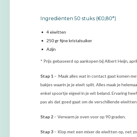
Ingrediënten 50 stuks (€0,80*)
4 eiwitten
250 gr fijne kristalsuiker
Azijn
* Prijs gebaseerd op aankopen bij Albert Heijn, apri
Stap 1
– Maak alles wat in contact gaat komen met h
bakjes waarin je je eiwit split. Alles maak je helemaa
enkel spoortje eigeel in je wit beland. Ervaring hee
pas als dat goed gaat om de verschillende eiwitten 
Stap 2
– Verwarm je oven voor op 90 graden.
Stap 3
– Klop met een mixer de eiwitten op, net zo