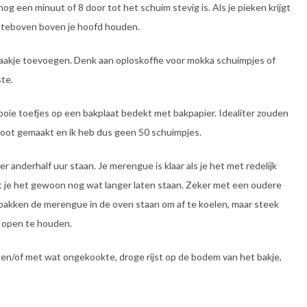
nog een minuut of 8 door tot het schuim stevig is. Als je pieken krijgt
rsteboven boven je hoofd houden.
aakje toevoegen. Denk aan oploskoffie voor mokka schuimpjes of
ste.
ooie toefjes op een bakplaat bedekt met bakpapier. Idealiter zouden
 groot gemaakt en ik heb dus geen 50 schuimpjes.
r anderhalf uur staan. Je merengue is klaar als je het met redelijk
t je het gewoon nog wat langer laten staan. Zeker met een oudere
et bakken de merengue in de oven staan om af te koelen, maar steek
e open te houden.
en/of met wat ongekookte, droge rijst op de bodem van het bakje,