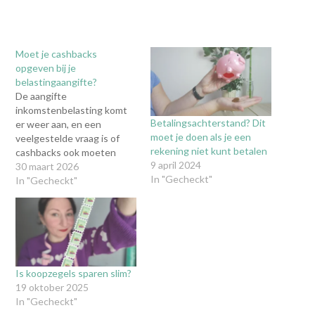
Moet je cashbacks
opgeven bij je
belastingaangifte?
De aangifte
inkomstenbelasting komt
Betalingsachterstand? Dit
er weer aan, en een
moet je doen als je een
veelgestelde vraag is of
rekening niet kunt betalen
cashbacks ook moeten
9 april 2024
worden opgegeven. Over
30 maart 2026
In "Gecheckt"
het algemeen moet je alle
In "Gecheckt"
inkomsten opgeven, maar
vallen cashbacks daar ook
onder? En wat als je een
uitkering hebt? Het lijkt
misschien ingewikkeld,
daarom wat uitleg! Wat zijn
Is koopzegels sparen slim?
cashbacks precies?…
19 oktober 2025
In "Gecheckt"