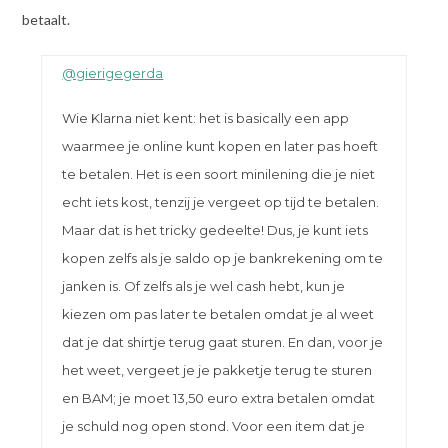
betaalt.
@gierigegerda
Wie Klarna niet kent: het is basically een app
waarmee je online kunt kopen en later pas hoeft
te betalen. Het is een soort minilening die je niet
echt iets kost, tenzij je vergeet op tijd te betalen.
Maar dat is het tricky gedeelte! Dus, je kunt iets
kopen zelfs als je saldo op je bankrekening om te
janken is. Of zelfs als je wel cash hebt, kun je
kiezen om pas later te betalen omdat je al weet
dat je dat shirtje terug gaat sturen. En dan, voor je
het weet, vergeet je je pakketje terug te sturen
en BAM; je moet 13,50 euro extra betalen omdat
je schuld nog open stond. Voor een item dat je