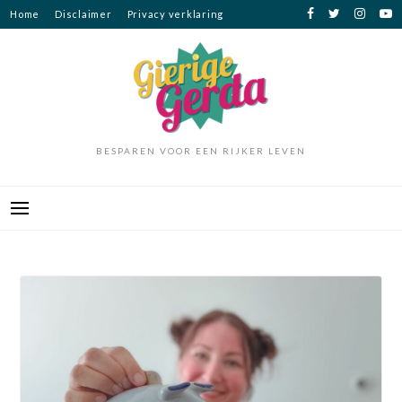
Ga
Home
Disclaimer
Privacy verklaring
naar
de
inhoud
BESPAREN VOOR EEN RIJKER LEVEN