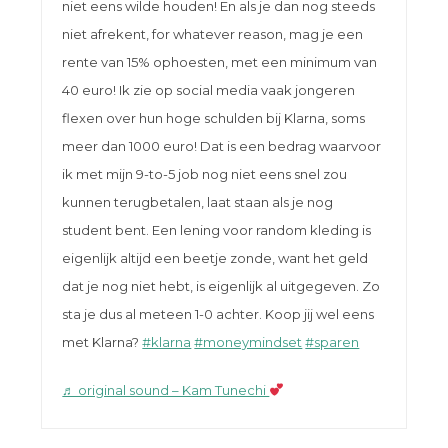
niet eens wilde houden! En als je dan nog steeds
niet afrekent, for whatever reason, mag je een
rente van 15% ophoesten, met een minimum van
40 euro! Ik zie op social media vaak jongeren
flexen over hun hoge schulden bij Klarna, soms
meer dan 1000 euro! Dat is een bedrag waarvoor
ik met mijn 9-to-5 job nog niet eens snel zou
kunnen terugbetalen, laat staan als je nog
student bent. Een lening voor random kleding is
eigenlijk altijd een beetje zonde, want het geld
dat je nog niet hebt, is eigenlijk al uitgegeven. Zo
sta je dus al meteen 1-0 achter. Koop jij wel eens
met Klarna?
#klarna
#moneymindset
#sparen
♬ original sound – Kam Tunechi