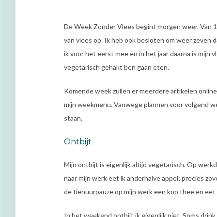
De Week Zonder Vlees begint morgen weer. Van 11 
van vlees op. Ik heb ook besloten om weer zeven da
ik voor het eerst mee en in het jaar daarna is mijn
vegetarisch gehakt ben gaan eten.
Komende week zullen er meerdere artikelen online
mijn weekmenu. Vanwege plannen voor volgend wee
staan.
Ontbijt
Mijn ontbijt is eigenlijk altijd vegetarisch. Op we
naar mijn werk eet ik anderhalve appel; precies zoveel 
de tienuurpauze op mijn werk een kop thee en eet i
In het weekend ontbijt ik eigenlijk niet. Soms drink