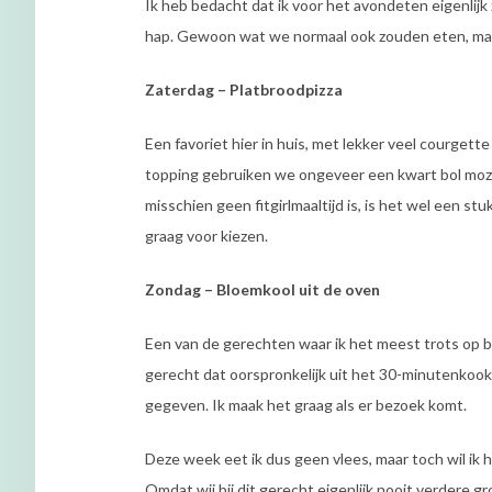
Ik heb bedacht dat ik voor het avondeten eigenlij
hap. Gewoon wat we normaal ook zouden eten, maa
Zaterdag – Platbroodpizza
Een favoriet hier in huis, met lekker veel courgett
topping gebruiken we ongeveer een kwart bol mozz
misschien geen fitgirlmaaltijd is, is het wel een s
graag voor kiezen.
Zondag – Bloemkool uit de oven
Een van de gerechten waar ik het meest trots op be
gerecht dat oorspronkelijk uit het 30-minutenkookb
gegeven. Ik maak het graag als er bezoek komt.
Deze week eet ik dus geen vlees, maar toch wil ik h
Omdat wij bij dit gerecht eigenlijk nooit verdere g