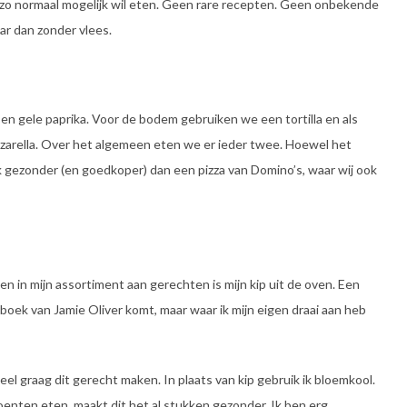
k zo normaal mogelijk wil eten. Geen rare recepten. Geen onbekende
r dan zonder vlees.
e en gele paprika. Voor de bodem gebruiken we een tortilla en als
arella. Over het algemeen eten we er ieder twee. Hoewel het
tuk gezonder (en goedkoper) dan een pizza van Domino’s, waar wij ook
n in mijn assortiment aan gerechten is mijn kip uit de oven. Een
oek van Jamie Oliver komt, maar waar ik mijn eigen draai aan heb
eel graag dit gerecht maken. In plaats van kip gebruik ik bloemkool.
roenten eten, maakt dit het al stukken gezonder. Ik ben erg