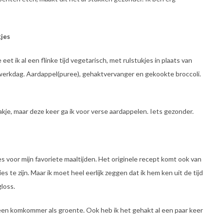
jes
t ik al een flinke tijd vegetarisch, met rulstukjes in plaats van
e werkdag. Aardappel(puree), gehaktvervanger en gekookte broccoli.
akje, maar deze keer ga ik voor verse aardappelen. Iets gezonder.
ies voor mijn favoriete maaltijden. Het originele recept komt ook van
 te zijn. Maar ik moet heel eerlijk zeggen dat ik hem ken uit de tijd
gloss.
leen komkommer als groente. Ook heb ik het gehakt al een paar keer