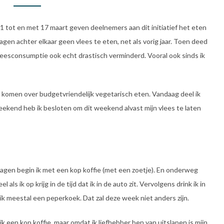
tot en met 17 maart geven deelnemers aan dit initiatief het eten
gen achter elkaar geen vlees te eten, net als vorig jaar. Toen deed
 vleesconsumptie ook echt drastisch verminderd. Vooral ook sinds ik
 komen over budgetvriendelijk vegetarisch eten. Vandaag deel ik
kend heb ik besloten om dit weekend alvast mijn vlees te laten
rkdagen begin ik met een kop koffie (met een zoetje). En onderweg
als ik op krijg in de tijd dat ik in de auto zit. Vervolgens drink ik in
k meestal een peperkoek. Dat zal deze week niet anders zijn.
 ik een kop koffie, maar omdat ik liefhebber ben van uitslapen is mijn