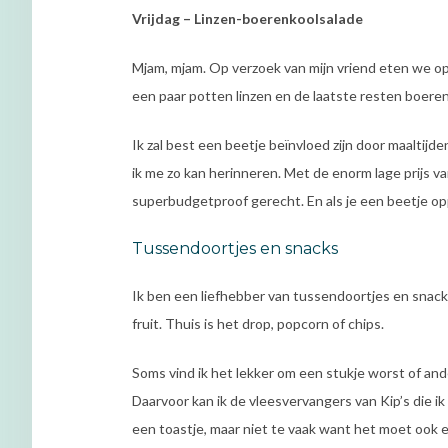
Vrijdag – Linzen-boerenkoolsalade
Mjam, mjam. Op verzoek van mijn vriend eten we op 
een paar potten linzen en de laatste resten boeren
Ik zal best een beetje beïnvloed zijn door maaltijd
ik me zo kan herinneren. Met de enorm lage prijs va
superbudgetproof gerecht. En als je een beetje o
Tussendoortjes en snacks
Ik ben een liefhebber van tussendoortjes en snack
fruit. Thuis is het drop, popcorn of chips.
Soms vind ik het lekker om een stukje worst of an
Daarvoor kan ik de vleesvervangers van Kip’s die
een toastje, maar niet te vaak want het moet ook e