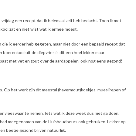
vrijdag een recept dat ik helemaal zelf heb bedacht. Toen ik met
kool zat en niet wist wat ik ermee moest.
en die ik eerder heb gegeten, maar niet door een bepaald recept dat
n boerenkool uit de diepvries is dit een heel lekker maar
ppast met vet en zout over de aardappelen, ook nog eens gezond!
s. Op het werk zijn dit meestal (havermout)koekjes, mueslirepen of
der vleeswaar te nemen. Iets wat ik deze week dus niet ga doen.
 ik had meegenomen van de Huishoudbeurs ook gebruiken. Lekker op
en beetje gezond blijven natuurlijk.