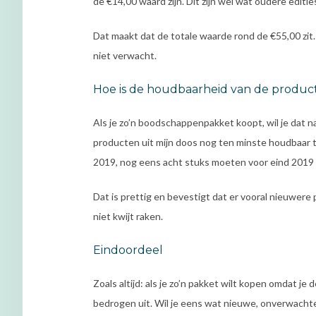
de €14,00 waard zijn. Dit zijn wel wat oudere editie
Dat maakt dat de totale waarde rond de €55,00 zit
niet verwacht.
Hoe is de houdbaarheid van de produc
Als je zo’n boodschappenpakket koopt, wil je dat nat
producten uit mijn doos nog ten minste houdbaar 
2019, nog eens acht stuks moeten voor eind 2019 op
Dat is prettig en bevestigt dat er vooral nieuwere
niet kwijt raken.
Eindoordeel
Zoals altijd: als je zo’n pakket wilt kopen omdat 
bedrogen uit. Wil je eens wat nieuwe, onverwacht