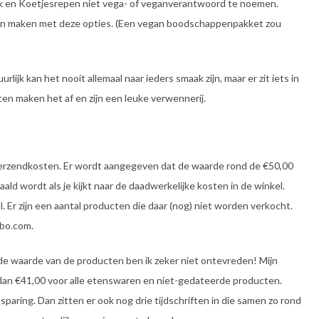
blik en Koetjesrepen niet vega- of veganverantwoord te noemen.
s kan maken met deze opties. (Een vegan boodschappenpakket zou
lijk kan het nooit allemaal naar ieders smaak zijn, maar er zit iets in
ften maken het af en zijn een leuke verwennerij.
verzendkosten. Er wordt aangegeven dat de waarde rond de €50,00
haald wordt als je kijkt naar de daadwerkelijke kosten in de winkel.
. Er zijn een aantal producten die daar (nog) niet worden verkocht.
mbo.com.
de waarde van de producten ben ik zeker niet ontevreden! Mijn
dan €41,00 voor alle etenswaren en niet-gedateerde producten.
esparing. Dan zitten er ook nog drie tijdschriften in die samen zo rond