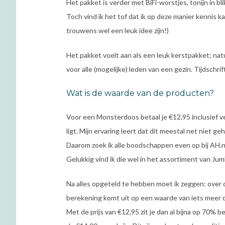
Het pakket is verder met BiFi-worstjes, tonijn in 
Toch vind ik het tof dat ik op deze manier kenni
trouwens wel een leuk idee zijn!)
Het pakket voelt aan als een leuk kerstpakket; natuur
voor alle (mogelijke) leden van een gezin. Tijdschri
Wat is de waarde van de producten?
Voor een Monsterdoos betaal je €12,95 inclusief 
ligt. Mijn ervaring leert dat dit meestal net niet ge
Daarom zoek ik alle boodschappen even op bij AH.nl
Gelukkig vind ik die wel in het assortiment van Ju
Na alles opgeteld te hebben moet ik zeggen: over 
berekening komt uit op een waarde van iets meer 
Met de prijs van €12,95 zit je dan al bijna op 70% b