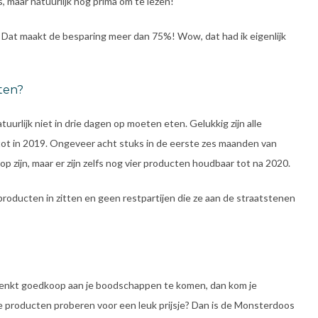
s, maar natuurlijk nog prima om te lezen!
. Dat maakt de besparing meer dan 75%! Wow, dat had ik eigenlijk
ten?
uurlijk niet in drie dagen op moeten eten. Gelukkig zijn alle
tot in 2019. Ongeveer acht stuks in de eerste zes maanden van
 zijn, maar er zijn zelfs nog vier producten houdbaar tot na 2020.
 producten in zitten en geen restpartijen die ze aan de straatstenen
je denkt goedkoop aan je boodschappen te komen, dan kom je
e producten proberen voor een leuk prijsje? Dan is de Monsterdoos