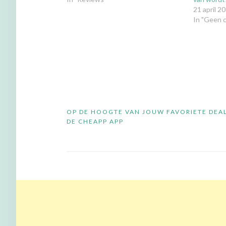
21 april 2
In "Geen c
Bericht
OP DE HOOGTE VAN JOUW FAVORIETE DEA
navigatie
DE CHEAPP APP