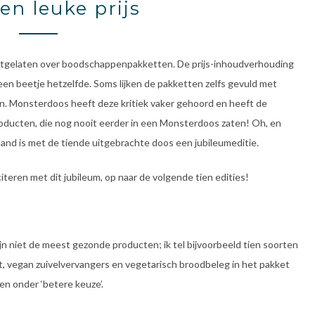
en leuke prijs
ef uitgelaten over boodschappenpakketten. De prijs-inhoudverhouding
 een beetje hetzelfde. Soms lijken de pakketten zelfs gevuld met
en. Monsterdoos heeft deze kritiek vaker gehoord en heeft de
ducten, die nog nooit eerder in een Monsterdoos zaten! Oh, en
nd is met de tiende uitgebrachte doos een jubileumeditie.
iteren met dit jubileum, op naar de volgende tien edities!
ijn niet de meest gezonde producten; ik tel bijvoorbeeld tien soorten
jst, vegan zuivelvervangers en vegetarisch broodbeleg in het pakket
en onder ‘betere keuze’.