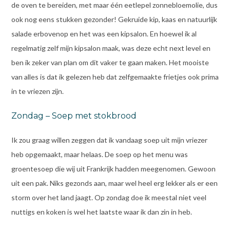
de oven te bereiden, met maar één eetlepel zonnebloemolie, dus
ook nog eens stukken gezonder! Gekruide kip, kaas en natuurlijk
salade erbovenop en het was een kipsalon. En hoewel ik al
regelmatig zelf mijn kipsalon maak, was deze echt next level en
ben ik zeker van plan om dit vaker te gaan maken. Het mooiste
van alles is dat ik gelezen heb dat zelfgemaakte frietjes ook prima
in te vriezen zijn.
Zondag – Soep met stokbrood
Ik zou graag willen zeggen dat ik vandaag soep uit mijn vriezer
heb opgemaakt, maar helaas. De soep op het menu was
groentesoep die wij uit Frankrijk hadden meegenomen. Gewoon
uit een pak. Niks gezonds aan, maar wel heel erg lekker als er een
storm over het land jaagt. Op zondag doe ik meestal niet veel
nuttigs en koken is wel het laatste waar ik dan zin in heb.