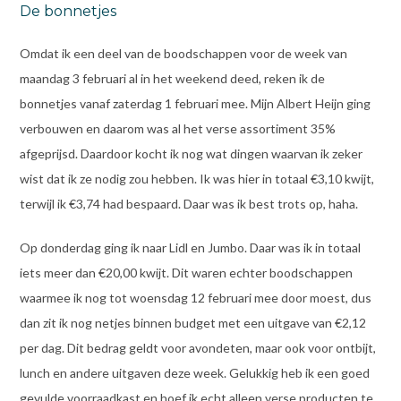
De bonnetjes
Omdat ik een deel van de boodschappen voor de week van
maandag 3 februari al in het weekend deed, reken ik de
bonnetjes vanaf zaterdag 1 februari mee. Mijn Albert Heijn ging
verbouwen en daarom was al het verse assortiment 35%
afgeprijsd. Daardoor kocht ik nog wat dingen waarvan ik zeker
wist dat ik ze nodig zou hebben. Ik was hier in totaal €3,10 kwijt,
terwijl ik €3,74 had bespaard. Daar was ik best trots op, haha.
Op donderdag ging ik naar Lidl en Jumbo. Daar was ik in totaal
iets meer dan €20,00 kwijt. Dit waren echter boodschappen
waarmee ik nog tot woensdag 12 februari mee door moest, dus
dan zit ik nog netjes binnen budget met een uitgave van €2,12
per dag. Dit bedrag geldt voor avondeten, maar ook voor ontbijt,
lunch en andere uitgaven deze week. Gelukkig heb ik een goed
gevulde voorraadkast en hoef ik echt alleen verse producten te