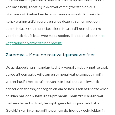
koelkast heb), zodat hij lekker vol verse groenten en dus
vitamines zit. Gehakt en feta zijn voor de smaak. Ik maak de
gehaktvulling altijd vooruit en vries deze in, samen met een
portie feta. Ik eet in principe alleen feta bij dit gerecht en zo
voorkom ik dat ik kaas weg moet gooien. Ik deelde al eens
een
vegetarische versie van het recept.
Zaterdag – Kipsalon met zelfgemaakte friet
De aardappels van maandag kocht ik vooral omdat ik niet te vaak
puree uit een pakje wil eten en er nogal wat stamppot in mijn
vriezer lag. Bij het opruimen van mijn keukenkastje kwam ik
echter een frietsnijder tegen en om te beslissen of ik deze wilde
houden besloot ik hem uit te proberen. Toen zat ik alleen wel
met een halve kilo friet, terwijl ik geen frituurpan heb, haha.
Gelukkig kon internet mij helpen om de friet ook echt lekker in