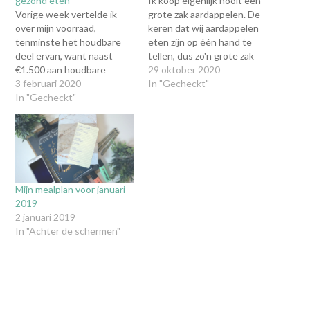
gezond eten
Ik koop eigenlijk nooit een
Vorige week vertelde ik
grote zak aardappelen. De
over mijn voorraad,
keren dat wij aardappelen
tenminste het houdbare
eten zijn op één hand te
deel ervan, want naast
tellen, dus zo'n grote zak
€1.500 aan houdbare
gaat hier eigenlijk niet op.
29 oktober 2020
producten heb ik ook een
3 februari 2020
Toch leek het mij een leuke
In "Gecheckt"
goed gevulde vriezer. De
In "Gecheckt"
uitdaging om het wél een
vriezer heeft een goede
keer te doen en dan ook
roulatie, maar toen ik hem
echt lekker veel te…
afgelopen vrijdag opruimde,
schrok ik toch van de
inhoud. Ik kan daarmee,
uiteraard aangevuld met…
Mijn mealplan voor januari
2019
2 januari 2019
In "Achter de schermen"