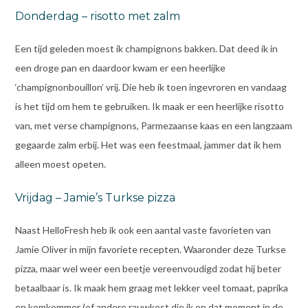
Donderdag – risotto met zalm
Een tijd geleden moest ik champignons bakken. Dat deed ik in
een droge pan en daardoor kwam er een heerlijke
‘champignonbouillon’ vrij. Die heb ik toen ingevroren en vandaag
is het tijd om hem te gebruiken. Ik maak er een heerlijke risotto
van, met verse champignons, Parmezaanse kaas en een langzaam
gegaarde zalm erbij. Het was een feestmaal, jammer dat ik hem
alleen moest opeten.
Vrijdag – Jamie’s Turkse pizza
Naast HelloFresh heb ik ook een aantal vaste favorieten van
Jamie Oliver in mijn favoriete recepten. Waaronder deze Turkse
pizza, maar wel weer een beetje vereenvoudigd zodat hij beter
betaalbaar is. Ik maak hem graag met lekker veel tomaat, paprika
en komkommer (of andere rauwkost die ik op dat moment in de