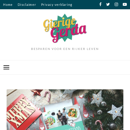
Ga
Home
Disclaimer
Privacy verklaring
naar
de
inhoud
BESPAREN VOOR EEN RIJKER LEVEN